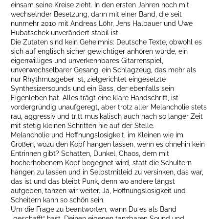
einsam seine Kreise zieht. In den ersten Jahren noch mit
wechselnder Besetzung, dann mit einer Band, die seit
nunmehr 2010 mit Andreas Löhr, Jens Halbauer und Uwe
Hubatschek unverändert stabil ist.
Die Zutaten sind kein Geheimnis: Deutsche Texte, obwohl es
sich auf englisch sicher gewichtiger anhören würde, ein
eigenwilliges und unverkennbares Gitarrenspiel,
unverwechselbarer Gesang, ein Schlagzeug, das mehr als
nur Rhythmusgeber ist, zielgerichtet eingesetzte
Synthesizersounds und ein Bass, der ebenfalls sein
Eigenleben hat. Alles trägt eine klare Handschrift, ist
vordergründig unaufgeregt, aber trotz aller Melancholie stets
rau, aggressiv und tritt musikalisch auch nach so langer Zeit
mit stetig kleinen Schritten nie auf der Stelle.
Melancholie und Hoffnungslosigkeit, im Kleinen wie im
Großen, wozu den Kopf hängen lassen, wenn es ohnehin kein
Entrinnen gibt? Schatten, Dunkel, Chaos, dem mit
hocherhobenem Kopf begegnet wird, statt die Schultern
hängen zu lassen und in Selbstmitleid zu versinken, das war,
das ist und das bleibt Punk, denn wo andere längst
aufgeben, tanzen wir weiter. Ja, Hoffnungslosigkeit und
Scheitern kann so schön sein.
Um die Frage zu beantworten, wann Du es als Band
„geschafft“ hast, Deinen eigenen tanzbaren Sound und