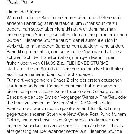
Post-Punk
Fliehende Stürme
Wenn der eigene Bandname immer wieder als Referenz in
anderen Bandbiografien auftaucht, um Anhaltspunkte zu
geben, man selber aber nicht „klingt wie“, dann hat man
einen eigenen Sound geschaffen, den andere gerne erreichen
würden. Fliehende Stürme taucht dabei ausschließlich in
Verbindung mit anderen Bandnamen auf, denn keine andere
Band klingt derzeit so, und selbst eine Coverband hätte es
schwer nach der Transformation, die irgendwann in den
frühen 80ern von CHAOS Z zu FLIEHENDE STÜRME
stattfand, diesen Sound aus seinen einzelnen Bestandteilen
auch nur annähernd identisch nachzubauen.
Für nicht wenige waren Chaos Z eine der ersten deutschen
Hardcorebands und für noch mehr eine Kultpunkband mit
einem kompromisslosen Sound, der neben Discharge auch
Bands wie den Joy Division Vorgänger Warsaw, The Wall oder
the Pack zu seinen Einflüssen zählte. Der Wechsel des
Bandnamens war ein konsequenter Schritt für die Öffnung
gegenüber anderen Stilen wie New Wave, Post-Punk, frühem
Gothic, und dem Einsatz von Keyboards, um daraus einen
eigenen Soundkosmos zu kreieren, in dem Andreas Löhr als
einziger Originalüberlebender seither als Fliehende Stürme