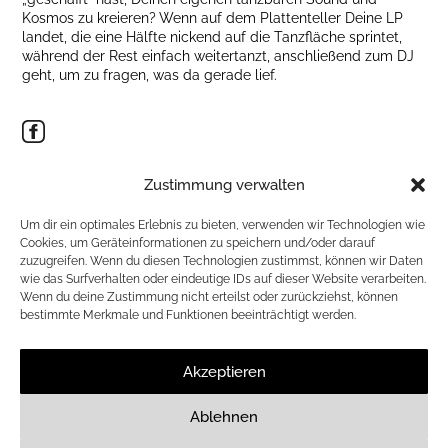
Kosmos zu kreieren? Wenn auf dem Plattenteller Deine LP
landet, die eine Hälfte nickend auf die Tanzfläche sprintet,
während der Rest einfach weitertanzt, anschließend zum DJ
geht, um zu fragen, was da gerade lief.
PRÄSENTIERT VON BAR`N EVENT GMBH
Zustimmung verwalten
VVK 20 € /
Um dir ein optimales Erlebnis zu bieten, verwenden wir Technologien wie
Cookies, um Geräteinformationen zu speichern und/oder darauf
zuzugreifen. Wenn du diesen Technologien zustimmst, können wir Daten
TICKETSHOP THÜRINGEN
wie das Surfverhalten oder eindeutige IDs auf dieser Website verarbeiten.
Wenn du deine Zustimmung nicht erteilst oder zurückziehst, können
EVENTIM
bestimmte Merkmale und Funktionen beeinträchtigt werden.
ZURÜCK ZUR LISTE
Akzeptieren
Ablehnen