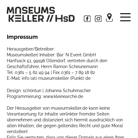
Impressum
Herausgeber/Betreiber:
Museumskeller| Inhaber: Bar` N Event GmbH
Hanfsack 51, 99198 Ollendorf, vertreten durch den
Geschäftsführer, Herrn Ramon Scheunemann
Tel. 0361 – 5 62 49 94 | Fax 0361 – 7 89 18 82
E-Mail: info (at) museumskeller (Punkt) de
Design: schöntun | Johanna Schuhmacher
Programmierung:
www.kleinearche.de
Der Herausgeber von museumskeller.de kann keine
Verantwortung für Inhalte verlinkter fremder Seiten
übernehmen und distanziert sich hiermit ausdrücklich von
allen Inhalten, die gegen geltendes Recht und gute Moral
verstoßen!
Falls Sie vermuten, dass von dieser Domain aus eines Ihrer