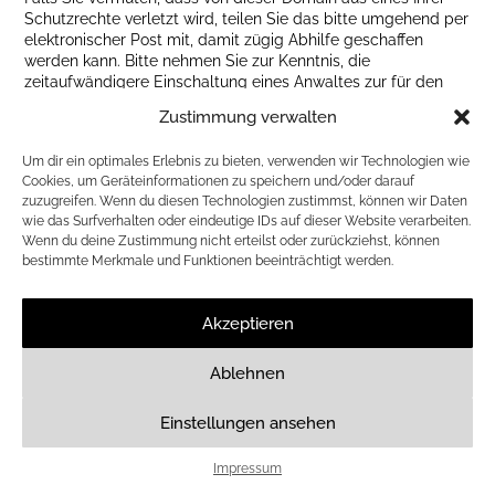
Schutzrechte verletzt wird, teilen Sie das bitte umgehend per
elektronischer Post mit, damit zügig Abhilfe geschaffen
werden kann. Bitte nehmen Sie zur Kenntnis, die
zeitaufwändigere Einschaltung eines Anwaltes zur für den
Diensteanbieter kostenpflichtigen Abmahnung entspricht
Zustimmung verwalten
nicht dessen wirklichem oder mutmaßlichem Willen.
Um dir ein optimales Erlebnis zu bieten, verwenden wir Technologien wie
Cookies, um Geräteinformationen zu speichern und/oder darauf
zuzugreifen. Wenn du diesen Technologien zustimmst, können wir Daten
wie das Surfverhalten oder eindeutige IDs auf dieser Website verarbeiten.
Wenn du deine Zustimmung nicht erteilst oder zurückziehst, können
bestimmte Merkmale und Funktionen beeinträchtigt werden.
IMPRESSUM
DATENSCHUTZ
Akzeptieren
Ablehnen
Einstellungen ansehen
Impressum