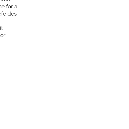
e for a
efe des
it
vor