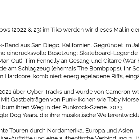
ws (2022 & 23) im Tiko werden wir dieses Mal in de
and aus San Diego, Kalifornien. Gegründet im Ja
ine eindrucksvolle Besetzung: Skateboard-Legende
 Man Out), Tim Fennelly an Gesang und Gitarre (War 
ade am Schlagzeug (ehemals The Bombpops). Ihr S
n Hardcore, kombiniert energiegeladene Riffs, ein
n 2021 über Cyber Tracks und wurde von Cameron 
t. Mit Gastbeiträgen von Punk-Ikonen wie Toby Morse
Album ihren Weg in der Punkrock-Szene. 2023
gle Dog Years, die ihre musikalische Weiterentwick
hnte Touren durch Nordamerika, Europa und Asien
ve-Auftritte und eine authentische Verbindung zu i