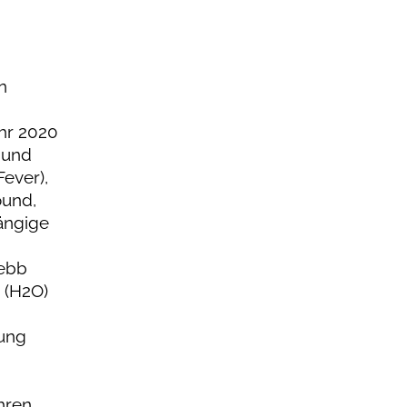
n
hr 2020
 und
Fever),
ound,
gängige
Webb
 (H2O)
lung
hren