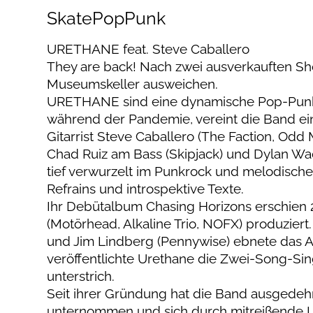
SkatePopPunk
URETHANE feat. Steve Caballero
They are back! Nach zwei ausverkauften Sho
Museumskeller ausweichen.
URETHANE sind eine dynamische Pop-Punk-B
während der Pandemie, vereint die Band e
Gitarrist Steve Caballero (The Faction, Odd
Chad Ruiz am Bass (Skipjack) und Dylan W
tief verwurzelt im Punkrock und melodische
Refrains und introspektive Texte.
Ihr Debütalbum Chasing Horizons erschie
(Motörhead, Alkaline Trio, NOFX) produzier
und Jim Lindberg (Pennywise) ebnete das 
veröffentlichte Urethane die Zwei-Song-Sin
unterstrich.
Seit ihrer Gründung hat die Band ausgede
unternommen und sich durch mitreißende Li