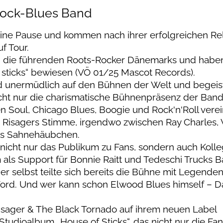
Rock-Blues Band
ine Pause und kommen nach ihrer erfolgreichen Re
f Tour.
nd die führenden Roots-Rocker Dänemarks und habe
 sticks“ bewiesen (VÖ 01/25 Mascot Records).
nd unermüdlich auf den Bühnen der Welt und begeis
cht nur die charismatische Bühnenpräsenz der Band
 Soul, Chicago Blues, Boogie und Rock'n'Roll vere
n Risagers Stimme, irgendwo zwischen Ray Charles,
 das Sahnehäubchen.
nicht nur das Publikum zu Fans, sondern auch Koll
als Support für Bonnie Raitt und Tedeschi Trucks 
r selbst teilte sich bereits die Bühne mit Legenden
Ford. Und wer kann schon Elwood Blues himself – D
Risager & The Black Tornado auf ihrem neuen Label
udioalbum „House of Sticks“, das nicht nur die Fan