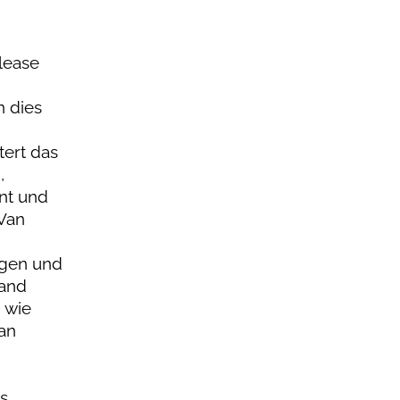
lease
n dies
tert das
,
int und
 Van
egen und
Band
 wie
an
s,