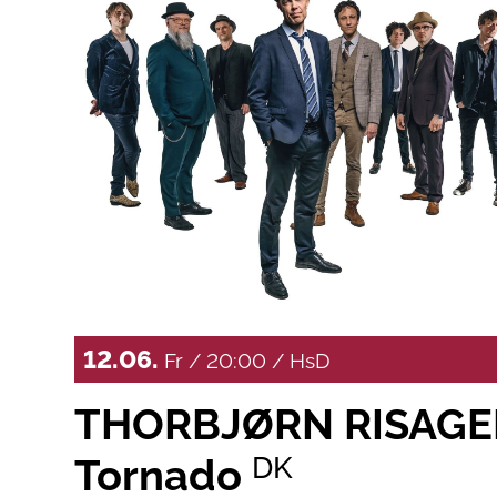
12.06.
Fr / 20:00 / HsD
THORBJØRN RISAGER
Tornado
DK