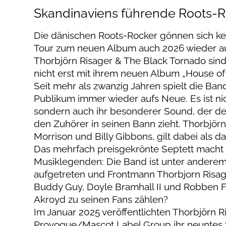
Skandinaviens führende Roots-
Die dänischen Roots-Rocker gönnen sich ke
Tour zum neuen Album auch 2026 wieder au
Thorbjörn Risager & The Black Tornado si
nicht erst mit ihrem neuen Album „House of
Seit mehr als zwanzig Jahren spielt die Ba
Publikum immer wieder aufs Neue. Es ist ni
sondern auch ihr besonderer Sound, der den
den Zuhörer in seinen Bann zieht. Thorbjör
Morrison und Billy Gibbons, gilt dabei als
Das mehrfach preisgekrönte Septett macht 
Musiklegenden: Die Band ist unter anderem 
aufgetreten und Frontmann Thorbjorn Risage
Buddy Guy, Doyle Bramhall II und Robben 
Akroyd zu seinen Fans zählen?
Im Januar 2025 veröffentlichten Thorbjörn 
Provogue/Mascot Label Group ihr neuntes St