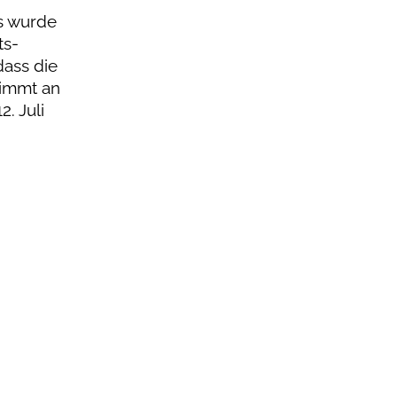
es wurde
ts-
dass die
nimmt an
. Juli