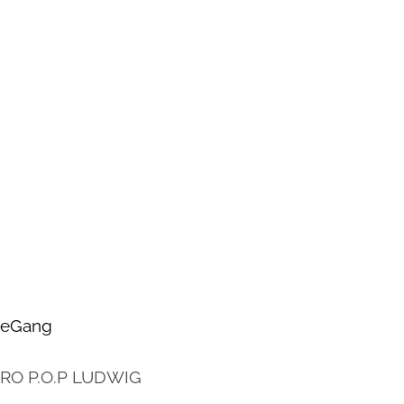
zeGang
O P.O.P LUDWIG