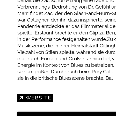
behält die Zac Schulze Gang eine raue und
Verbrennungs-Bedrohung von Dr. Gefühl und
Man" findet Zac, der den Slash-and-Burn-Sti
war Gallagher, der ihn dazu inspirierte, se
Pandemie entdeckte er das Filmmaterial der
spielte. Erstaunt brachte er den Clip zu Be
in der Performance festgehalten wurde.Zu d
Musikszene, die in ihrer Heimatstadt Gillin
Vielzahl von Stilen spielte, während sie du
der durch Europa und Großbritannien lief, v
Energie im Kontext von Blues zu betreiben
seinen großen Durchbruch beim Rory Gallaghe
sie in die britische Bluesszene brachte. Bal
WEBSITE