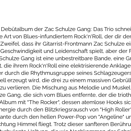
 das Debütalbum der Zac Schulze Gang: Das Trio schne
ie Art von Blues-infundiertem Rock'n'Roll, der dir de
 Zweifel, dass ihr Gitarrist-Frontmann Zac Schulze e
, Geschwindigkeit und Leidenschaft spielt, aber der
ac Schulze Gang ist eine unbestreitbare Bande, eine 
ist, die ihrem Rock'n'Roll eine elektrisierende Anklage
 der durch die Rhythmusgruppe seines Schlagzeuger
l erzeugt wird, die drei zu einem massiven Gebrül
zu verlieren. Die Mischung aus Melodie und Muskel 
lze Gang, die sich vom Blues entfernte, der die triot
as Album mit "The Rocker", dessen atemlose Hooks sic
ergie durch den Blitzkriegsrausch von "High Roller
 Kante durch den hellen Power-Pop von "Angeline" u
ichtung Himmel fliegt. Trotz dieser sanfteren Berüh