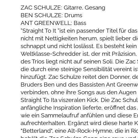
ZAC SCHULZE: Gitarre, Gesang
BEN SCHULZE: Drums
ANT GREENWELL: Bass
“Straight To It “ist ein passender Titel für
nicht mit Nettigkeiten herum, spielt lieber d
schnappt und nicht loslässt. Es besteht kein
Weltklasse-Schredder ist, der mit Präzision
des Trios liegt nicht auf seinen Soli. Die Z
die durch eine steinige Sensibilität vereint 
hinzufügt. Zac Schulze reitet den Donner,
Bruders Ben und des Bassisten Ant Greenwel
verbinden, ohne ihre Songs aus den Augen 
Straight To Ita viszeralen Kick. Die Zac Schu
anfängliche Inspiration lieferte, eröffnet d
wie ein Sammelaufruf anfühlen und diese En
aufrechterhalten. Ergänzt wird diese harte
"Betterland", eine Alt-Rock-Hymne, die in R