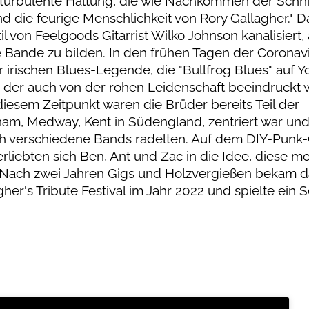
 turbulente Haltung, die wie Nachkommen der Schni
 die feurige Menschlichkeit von Rory Gallagher."
l von Feelgoods Gitarrist Wilko Johnson kanalisiert,
ine Bande zu bilden. In den frühen Tagen der Coronav
 irischen Blues-Legende, die "Bullfrog Blues" auf 
n, der auch von der rohen Leidenschaft beeindruckt w
iesem Zeitpunkt waren die Brüder bereits Teil der
gham, Medway, Kent in Südengland, zentriert war und
rch verschiedene Bands radelten. Auf dem DIY-Punk-C
erliebten sich Ben, Ant und Zac in die Idee, diese 
. Nach zwei Jahren Gigs und Holzvergießen bekam da
r's Tribute Festival im Jahr 2022 und spielte ein S