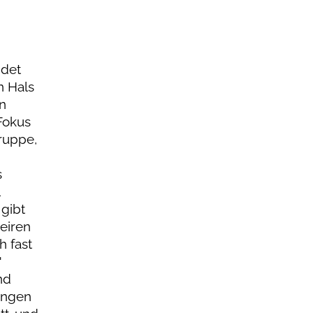
idet
n Hals
in
 Fokus
Gruppe,
s
l
gibt
heiren
h fast
"
nd
rungen