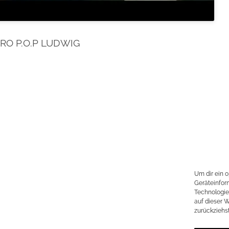
O P.O.P LUDWIG
Um dir ein 
Geräteinfor
Technologie
auf dieser 
zurückziehs