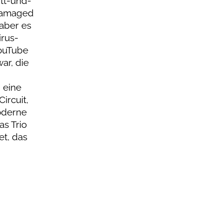
tt-und-
 Damaged
 aber es
irus-
YouTube
ar, die
 eine
ircuit,
moderne
s Trio
et, das