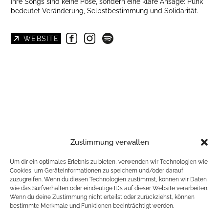
Ihre Songs sind keine Pose, sondern eine klare Ansage: Punk
bedeutet Veränderung, Selbstbestimmung und Solidarität.
WEBSITE
Zustimmung verwalten
Um dir ein optimales Erlebnis zu bieten, verwenden wir Technologien wie
Cookies, um Geräteinformationen zu speichern und/oder darauf
https://www.youtube.com/TheRumours69
zuzugreifen. Wenn du diesen Technologien zustimmst, können wir Daten
wie das Surfverhalten oder eindeutige IDs auf dieser Website verarbeiten.
Wenn du deine Zustimmung nicht erteilst oder zurückziehst, können
ALTERNATIVER TICKETSHOP
bestimmte Merkmale und Funktionen beeinträchtigt werden.
ZURÜCK ZUR LISTE