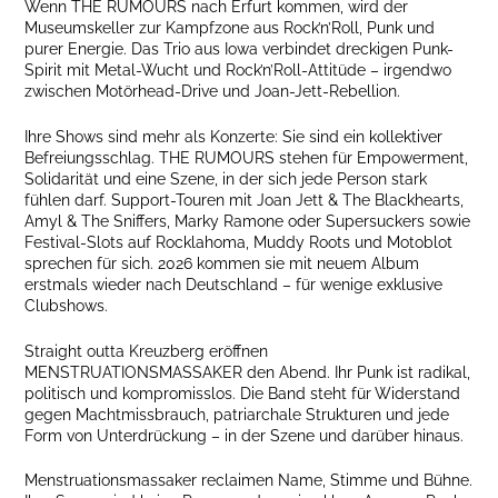
Wenn THE RUMOURS nach Erfurt kommen, wird der
Museumskeller zur Kampfzone aus Rock’n’Roll, Punk und
purer Energie. Das Trio aus Iowa verbindet dreckigen Punk-
Spirit mit Metal-Wucht und Rock’n’Roll-Attitüde – irgendwo
zwischen Motörhead-Drive und Joan-Jett-Rebellion.
Ihre Shows sind mehr als Konzerte: Sie sind ein kollektiver
Befreiungsschlag. THE RUMOURS stehen für Empowerment,
Solidarität und eine Szene, in der sich jede Person stark
fühlen darf. Support-Touren mit Joan Jett & The Blackhearts,
Amyl & The Sniffers, Marky Ramone oder Supersuckers sowie
Festival-Slots auf Rocklahoma, Muddy Roots und Motoblot
sprechen für sich. 2026 kommen sie mit neuem Album
erstmals wieder nach Deutschland – für wenige exklusive
Clubshows.
Straight outta Kreuzberg eröffnen
MENSTRUATIONSMASSAKER den Abend. Ihr Punk ist radikal,
politisch und kompromisslos. Die Band steht für Widerstand
gegen Machtmissbrauch, patriarchale Strukturen und jede
Form von Unterdrückung – in der Szene und darüber hinaus.
Menstruationsmassaker reclaimen Name, Stimme und Bühne.