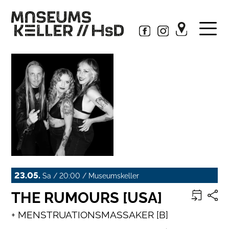
23.05.
Sa / 20:00 / Museumskeller
THE RUMOURS [USA]
+ MENSTRUATIONSMASSAKER [B]