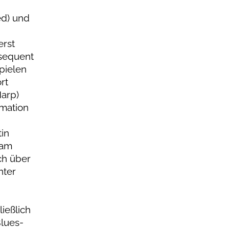
ed) und
erst
nsequent
pielen
rt
Harp)
rmation
tin
 am
ch über
nter
ießlich
Blues-