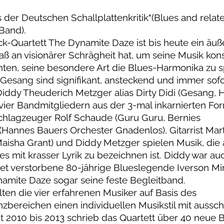
er Deutschen Schallplattenkritik"(Blues and relat
Band).
k-Quartett The Dynamite Daze ist bis heute ein äuß
Maß an visionärer Schrägheit hat, um seine Musik ko
hten, seine besondere Art die Blues-Harmonika zu s
Gesang sind signifikant, ansteckend und immer sofo
ddy Theuderich Metzger alias Dirty Didi (Gesang, 
er Bandmitgliedern aus der 3-mal inkarnierten Fo
chlagzeuger Rolf Schaude (Guru Guru, Bernies
Hannes Bauers Orchester Gnadenlos), Gitarrist Mar
Maisha Grant) und Diddy Metzger spielen Musik, die
s mit krasser Lyrik zu bezeichnen ist. Diddy war au
tet verstorbene 80-jährige Blueslegende Iverson Mi
namite Daze sogar seine feste Begleitband.
en die vier erfahrenen Musiker auf Basis des
bereichen einen individuellen Musikstil mit ausschl
t 2010 bis 2013 schrieb das Quartett über 40 neue 