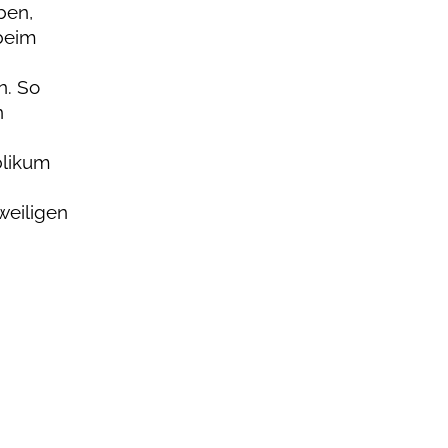
ben,
 beim
n. So
n
blikum
weiligen