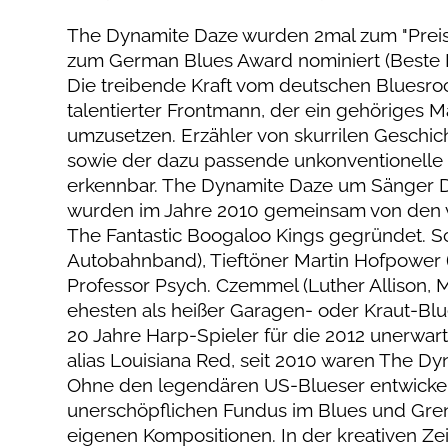
The Dynamite Daze wurden 2mal zum "Preis d
zum German Blues Award nominiert (Beste 
Die treibende Kraft vom deutschen Bluesroc
talentierter Frontmann, der ein gehöriges 
umzusetzen. Erzähler von skurrilen Geschic
sowie der dazu passende unkonventionelle 
erkennbar. The Dynamite Daze um Sänger Di
wurden im Jahre 2010 gemeinsam von den vi
The Fantastic Boogaloo Kings gegründet. S
Autobahnband), Tieftöner Martin Hofpower (
Professor Psych. Czemmel (Luther Allison, 
ehesten als heißer Garagen- oder Kraut-Blue
20 Jahre Harp-Spieler für die 2012 unerwar
alias Louisiana Red, seit 2010 waren The Dy
Ohne den legendären US-Blueser entwickelt
unerschöpflichen Fundus im Blues und Grenz
eigenen Kompositionen. In der kreativen Zei