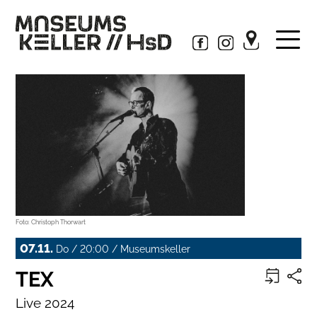
Foto: Christoph Thorwart
07.11.
Do / 20:00 / Museumskeller
TEX
Live 2024