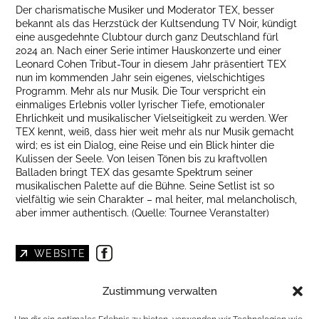
Der charismatische Musiker und Moderator TEX, besser
bekannt als das Herzstück der Kultsendung TV Noir, kündigt
eine ausgedehnte Clubtour durch ganz Deutschland fürl
2024 an. Nach einer Serie intimer Hauskonzerte und einer
Leonard Cohen Tribut-Tour in diesem Jahr präsentiert TEX
nun im kommenden Jahr sein eigenes, vielschichtiges
Programm. Mehr als nur Musik. Die Tour verspricht ein
einmaliges Erlebnis voller lyrischer Tiefe, emotionaler
Ehrlichkeit und musikalischer Vielseitigkeit zu werden. Wer
TEX kennt, weiß, dass hier weit mehr als nur Musik gemacht
wird; es ist ein Dialog, eine Reise und ein Blick hinter die
Kulissen der Seele. Von leisen Tönen bis zu kraftvollen
Balladen bringt TEX das gesamte Spektrum seiner
musikalischen Palette auf die Bühne. Seine Setlist ist so
vielfältig wie sein Charakter – mal heiter, mal melancholisch,
aber immer authentisch. (Quelle: Tournee Veranstalter)
WEBSITE
PRÄSENTIERT VON BAR`N EVENT GMBH
Zustimmung verwalten