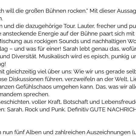
ch will die großen Bühnen rocken.“ Mit dieser Aussag
n.
nd die dazugehörige Tour. Lauter, frecher und pu
Ihre ansteckende Energie auf der Bühne paart sich mit
ischung aus rockigen Sounds und nachhaltigen Wo
 – und was für einer! Sarah lebt genau das, wofü
und Diversität. Musikalisch wird es episch, punkig u
ng!
t gleichzeitig viel über uns: Wie wir uns gerade sel
nlose Diskussionen führen, verzweifeln an der Welt, L
zen Gefühlschaos umgehen kann. Das, was wir all
jemandem sprechen.
Geschichten, voller Kraft, Botschaft und Lebensfreude
unden: Sarah, Rock und Punk. Definitiv GUTE NACHRI
n nun fünf Alben und zahlreichen Auszeichnungen (u.