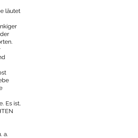
e läutet
nkiger
 der
rten.
r
nd
bst
iebe
e
. Es ist,
CHTEN
 a.