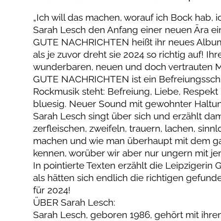
„Ich will das machen, worauf ich Bock hab, i
Sarah Lesch den Anfang einer neuen Ära ei
GUTE NACHRICHTEN heißt ihr neues Album u
als je zuvor dreht sie 2024 so richtig auf! 
wunderbaren, neuen und doch vertrauten M
GUTE NACHRICHTEN ist ein Befreiungsschlag
Rockmusik steht: Befreiung, Liebe, Respekt 
bluesig. Neuer Sound mit gewohnter Haltu
Sarah Lesch singt über sich und erzählt dami
zerfleischen, zweifeln, trauern, lachen, sin
machen und wie man überhaupt mit dem gan
kennen, worüber wir aber nur ungern mit 
In pointierte Texten erzählt die Leipzigerin 
als hätten sich endlich die richtigen gef
für 2024!
ÜBER Sarah Lesch:
Sarah Lesch, geboren 1986, gehört mit ihre