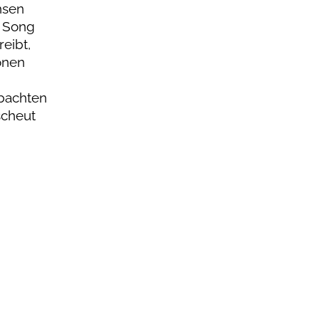
hsen
m Song
eibt,
onen
obachten
scheut