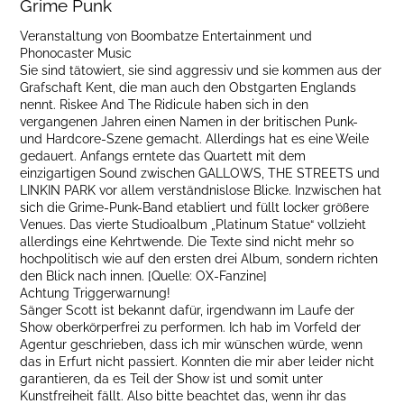
Grime Punk
Veranstaltung von Boombatze Entertainment und
Phonocaster Music
Sie sind tätowiert, sie sind aggressiv und sie kommen aus der
Grafschaft Kent, die man auch den Obstgarten Englands
nennt. Riskee And The Ridicule haben sich in den
vergangenen Jahren einen Namen in der britischen Punk-
und Hardcore-Szene gemacht. Allerdings hat es eine Weile
gedauert. Anfangs erntete das Quartett mit dem
einzigartigen Sound zwischen GALLOWS, THE STREETS und
LINKIN PARK vor allem verständnislose Blicke. Inzwischen hat
sich die Grime-Punk-Band etabliert und füllt locker größere
Venues. Das vierte Studioalbum „Platinum Statue“ vollzieht
allerdings eine Kehrtwende. Die Texte sind nicht mehr so
hochpolitisch wie auf den ersten drei Album, sondern richten
den Blick nach innen. [Quelle: OX-Fanzine]
Achtung Triggerwarnung!
Sänger Scott ist bekannt dafür, irgendwann im Laufe der
Show oberkörperfrei zu performen. Ich hab im Vorfeld der
Agentur geschrieben, dass ich mir wünschen würde, wenn
das in Erfurt nicht passiert. Konnten die mir aber leider nicht
garantieren, da es Teil der Show ist und somit unter
Kunstfreiheit fällt. Also bitte beachtet das, wenn ihr das