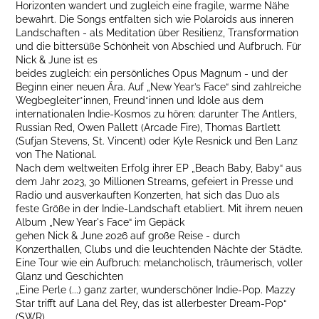
Horizonten wandert und zugleich eine fragile, warme Nähe
bewahrt. Die Songs entfalten sich wie Polaroids aus inneren
Landschaften - als Meditation über Resilienz, Transformation
und die bittersüße Schönheit von Abschied und Aufbruch. Für
Nick & June ist es
beides zugleich: ein persönliches Opus Magnum - und der
Beginn einer neuen Ära. Auf „New Year’s Face“ sind zahlreiche
Wegbegleiter*innen, Freund*innen und Idole aus dem
internationalen Indie-Kosmos zu hören: darunter The Antlers,
Russian Red, Owen Pallett (Arcade Fire), Thomas Bartlett
(Sufjan Stevens, St. Vincent) oder Kyle Resnick und Ben Lanz
von The National.
Nach dem weltweiten Erfolg ihrer EP „Beach Baby, Baby“ aus
dem Jahr 2023, 30 Millionen Streams, gefeiert in Presse und
Radio und ausverkauften Konzerten, hat sich das Duo als
feste Größe in der Indie-Landschaft etabliert. Mit ihrem neuen
Album „New Year's Face“ im Gepäck
gehen Nick & June 2026 auf große Reise - durch
Konzerthallen, Clubs und die leuchtenden Nächte der Städte.
Eine Tour wie ein Aufbruch: melancholisch, träumerisch, voller
Glanz und Geschichten
„Eine Perle (...) ganz zarter, wunderschöner Indie-Pop. Mazzy
Star trifft auf Lana del Rey, das ist allerbester Dream-Pop“
(SWR)