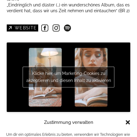
„Eindringlich und düster (…) ein wunderschönes Album, das es
verdient hat, dass wir uns Zeit nehmen und eintauchen“ (BR 2)
WEBSITE
Klicke hier, um Marketing-Cookies zu
akzeptieren und diesen Inhalt zu aktivieren
PRÄSENTIERT VON BAR`N EVENT GMBH
Zustimmung verwalten
VVK 20 € / Einlass 19:00
Um dir ein optimales Erlebnis zu bieten, verwenden wir Technologien wie