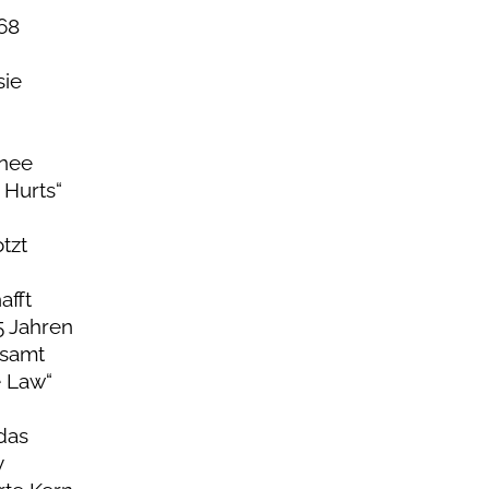
68
sie
rnee
 Hurts“
tzt
afft
5 Jahren
 samt
e Law“
das
y