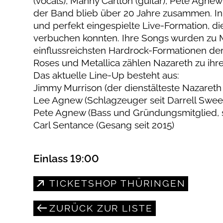
(vocals), Manny Carlton (guitar), Pete Agne
der Band blieb über 20 Jahre zusammen. In 
und perfekt eingespielte Live-Formation, di
verbuchen konnten. Ihre Songs wurden zu M
einflussreichsten Hardrock-Formationen de
Roses und Metallica zählen Nazareth zu ihre
Das aktuelle Line-Up besteht aus:
Jimmy Murrison (der dienstälteste Nazareth 
Lee Agnew (Schlagzeuger seit Darrell Sweet
Pete Agnew (Bass und Gründungsmitglied, 
Carl Sentance (Gesang seit 2015)
Einlass 19:00
TICKETSHOP THÜRINGEN
ZURÜCK ZUR LISTE