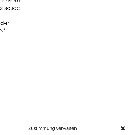
rte Kern
s solide
 der
N‘
Zustimmung verwalten