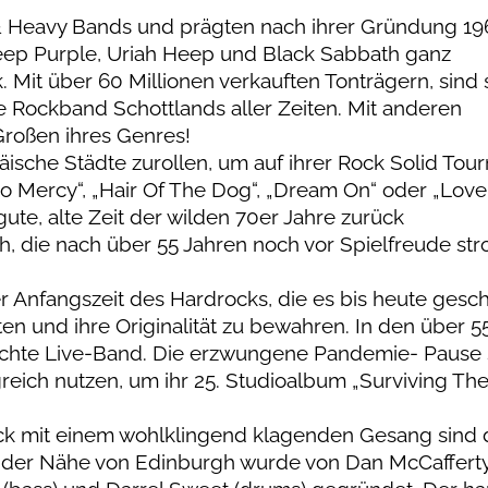
 & Heavy Bands und prägten nach ihrer Gründung 19
ep Purple, Uriah Heep und Black Sabbath ganz
. Mit über 60 Millionen verkauften Tonträgern, sind 
e Rockband Schottlands aller Zeiten. Mit anderen
oßen ihres Genres!
sche Städte zurollen, um auf ihrer Rock Solid Tou
 No Mercy“, „Hair Of The Dog“, „Dream On“ oder „Love
gute, alte Zeit der wilden 70er Jahre zurück
, die nach über 55 Jahren noch vor Spielfreude stro
 Anfangszeit des Hardrocks, die es bis heute gesch
en und ihre Originalität zu bewahren. In den über 5
 echte Live-Band. Die erzwungene Pandemie- Pause
eich nutzen, um ihr 25. Studioalbum „Surviving Th
ock mit einem wohlklingend klagenden Gesang sind 
 der Nähe von Edinburgh wurde von Dan McCaffert