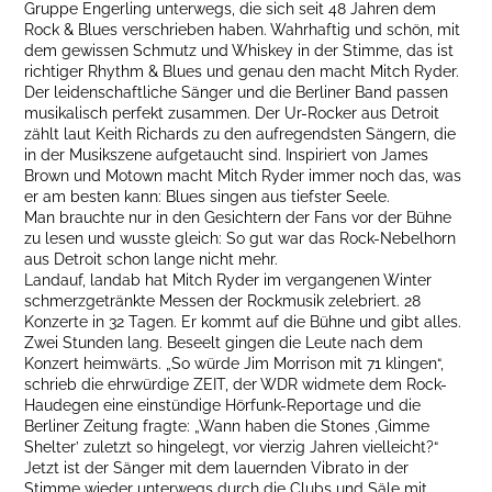
Gruppe Engerling unterwegs, die sich seit 48 Jahren dem
Rock & Blues verschrieben haben. Wahrhaftig und schön, mit
dem gewissen Schmutz und Whiskey in der Stimme, das ist
richtiger Rhythm & Blues und genau den macht Mitch Ryder.
Der leidenschaftliche Sänger und die Berliner Band passen
musikalisch perfekt zusammen. Der Ur-Rocker aus Detroit
zählt laut Keith Richards zu den aufregendsten Sängern, die
in der Musikszene aufgetaucht sind. Inspiriert von James
Brown und Motown macht Mitch Ryder immer noch das, was
er am besten kann: Blues singen aus tiefster Seele.
Man brauchte nur in den Gesichtern der Fans vor der Bühne
zu lesen und wusste gleich: So gut war das Rock-Nebelhorn
aus Detroit schon lange nicht mehr.
Landauf, landab hat Mitch Ryder im vergangenen Winter
schmerzgetränkte Messen der Rockmusik zelebriert. 28
Konzerte in 32 Tagen. Er kommt auf die Bühne und gibt alles.
Zwei Stunden lang. Beseelt gingen die Leute nach dem
Konzert heimwärts. „So würde Jim Morrison mit 71 klingen“,
schrieb die ehrwürdige ZEIT, der WDR widmete dem Rock-
Haudegen eine einstündige Hörfunk-Reportage und die
Berliner Zeitung fragte: „Wann haben die Stones ‚Gimme
Shelter’ zuletzt so hingelegt, vor vierzig Jahren vielleicht?“
Jetzt ist der Sänger mit dem lauernden Vibrato in der
Stimme wieder unterwegs durch die Clubs und Säle mit