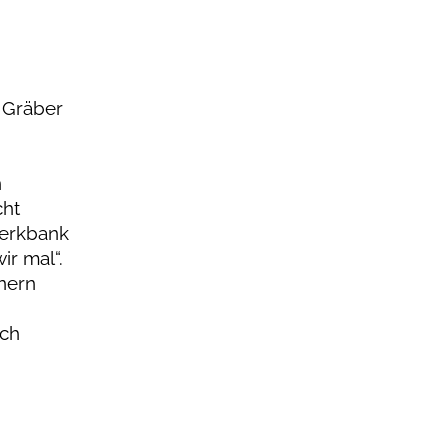
 Gräber
n
cht
Werkbank
ir mal“.
nnern
Ich