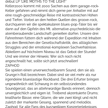
debut LP 'LIKE MOTHS TO THE LIGHT'
Keller2000 kommt mit 2000 Sachen aus dem garage-rock-
Keller gefahren und nimmt dich gerne per Anhalter mit auf
eine rough-geschmeidige Reise mit kontrastreichen Höhen
und Tiefen. Vorbei an den heißen Quellen des groove-rock,
durchqueren wir die spektakulären blues-pop-Täler bis wir
dann auf den Gipfeln des Mt. alternative-psychedelicisio die
atemberaubende Landschaft genießen dürfen. Unsere drei
FahrerInnen füttern dich während der Expedition mit Inhalten
aus den Bereichen der Gesellschaftskritik, des alltäglichen
Struggles und der emotional-komplexen Sachverhälnisse.
Abkellern auf höchstem Niveau ist das Gebot der Stunde!
Und wie immer der Hinweis: Wer sich noch nicht
angeschnallt hat, sollte sich jetzt anschnallen!
ZAPHOD
Sie spielen einen unverwechselbarem Sound, den sie als
Grunge`n Roll bezeichnen. Dabei sind sie viel mehr als nur
irgendeine blueslastige Rockband. Die drei Erfurter bringen
ungewöhnlich viel Schwung in ein selbstzündendes
Soundgerüst, das an altehrwürdige Bands erinnert, dennoch
unvergleichlich und eigen ist. Treibend akzentuierte Drums;
knallharte Bässe; eine Gitarre, die wie zwei klingt und nicht
zuletzt der markante Gesang, spannend und melodiös.
Zaphod: für alle Fans des kurzweiligen Konzerterlebnisses,