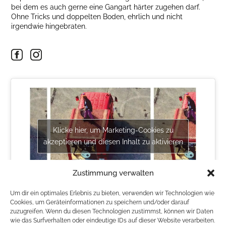
bei dem es auch gerne eine Gangart härter zugehen darf.
Ohne Tricks und doppelten Boden, ehrlich und nicht
irgendwie hingebraten.
Klicke hier, um Marketing-Cookies zu
akzeptieren und diesen Inhalt zu aktivieren
Zustimmung verwalten
Um dir ein optimales Erlebnis zu bieten, verwenden wir Technologien wie
Cookies, um Geräteinformationen zu speichern und/oder darauf
PRÄSENTIERT VON BAR`N EVENT GMBH
zuzugreifen. Wenn du diesen Technologien zustimmst, können wir Daten
wie das Surfverhalten oder eindeutige IDs auf dieser Website verarbeiten.