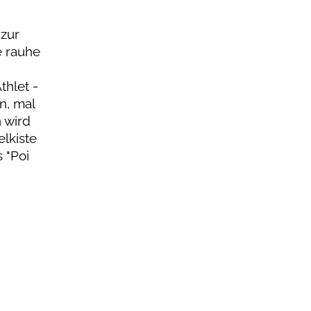
 zur
e rauhe
thlet -
n, mal
 wird
lkiste
 "Poi