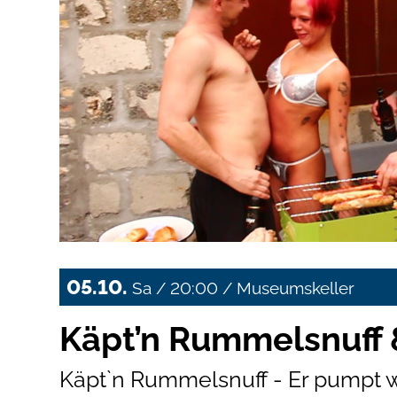
05.10.
Sa / 20:00 / Museumskeller
Käpt’n Rummelsnuff
Käpt`n Rummelsnuff - Er pumpt w