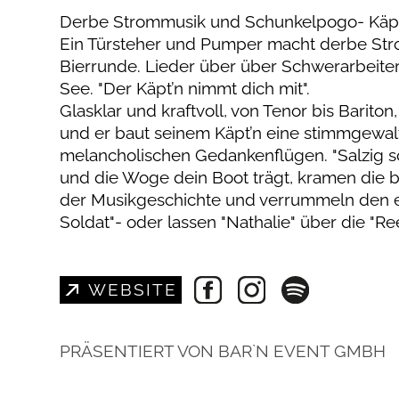
Derbe Strommusik und Schunkelpogo- Käp
Ein Türsteher und Pumper macht derbe Stro
Bierrunde. Lieder über über Schwerarbeiter
See. "Der Käpt’n nimmt dich mit".
Glasklar und kraftvoll, von Tenor bis Barito
und er baut seinem Käpt’n eine stimmgewalt
melancholischen Gedankenflügen. "Salzig 
und die Woge dein Boot trägt, kramen die b
der Musikgeschichte und verrummeln den ei
Soldat"- oder lassen "Nathalie" über die "R
WEBSITE
PRÄSENTIERT VON BAR`N EVENT GMBH