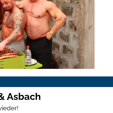
 & Asbach
ieder!