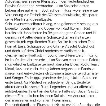
Aufgewachsen in einer Kleinstadt in der niederländischen
Provinz Gelderland, verbrachte Julian Sas seine ersten
Lebensjahre auf einem Boot auf dem Fluss, wo er eine enge
Verbindung zur Freiheit des Wassers entwickelte, die später
seine Musik stark beeinflusste.
Sein unverwechselbarer Klang, eine gekonnte Mischung aus
Eigenkompositionen und Covern von R&B-Ikonen – tönt
bereits seit Jahrzehnten im Reigen der ganz Großen und ist
dennoch aktueller denn je. Schnelle Gitarrenriffs tanzen
geschickt mit ergreifenden Blues-Soli im klassischen Trio-
Format: Bass, Schlagzeug und Gitarre. Absolut Oldschool
und doch auf dem Gipfel modernster Audiotechnik –
gleichermaßen kraftvoll im Sound wie differenziert im Klang.
Im Laufe der Jahre wurde Julian Sas von einer breiten Palette
musikalischer Einflüsse geprägt, darunter Blues, Rock, Heavy
Metal, Jazz und mehr. Mit 13 Jahren begann er in Bands zu
spielen und entwickelte sich zu einem talentierten Gitarristen
und Sänger. Ende 1994 gründete der junge Julian Sas seine
erste Band. Als Mitglied verschiedener Bands, Begleiter
älterer amerikanischer Blues Legenden und vor allem als
aufstrebendes Talent an der Gitarre, hatte sich Julian Sas zu
diesem Zeitpunkt bereits einen Ruf als Live-Act erarbeitet,
den man sehen und vor allem hören muss.
Der niederländische Blueskrant (Nr. 39) erzählte Sas, dass die