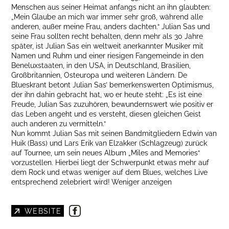
Menschen aus seiner Heimat anfangs nicht an ihn glaubten:
„Mein Glaube an mich war immer sehr groß, während alle
anderen, außer meine Frau, anders dachten.“ Julian Sas und
seine Frau sollten recht behalten, denn mehr als 30 Jahre
später, ist Julian Sas ein weltweit anerkannter Musiker mit
Namen und Ruhm und einer riesigen Fangemeinde in den
Beneluxstaaten, in den USA, in Deutschland, Brasilien,
Großbritannien, Osteuropa und weiteren Ländern. De
Blueskrant betont Julian Sas’ bemerkenswerten Optimismus,
der ihn dahin gebracht hat, wo er heute steht: „Es ist eine
Freude, Julian Sas zuzuhören, bewundernswert wie positiv er
das Leben angeht und es versteht, diesen gleichen Geist
auch anderen zu vermitteln.“
Nun kommt Julian Sas mit seinen Bandmitgliedern Edwin van
Huik (Bass) und Lars Erik van Elzakker (Schlagzeug) zurück
auf Tournee, um sein neues Album „Miles and Memories“
vorzustellen. Hierbei liegt der Schwerpunkt etwas mehr auf
dem Rock und etwas weniger auf dem Blues, welches Live
entsprechend zelebriert wird! Weniger anzeigen
WEBSITE