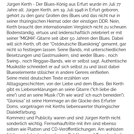
Jürgen Kerth - Der Blues-König aus Erfurt wurde im Juli 77
Jahre alt. Jürgen Kerth, am 19. Juli 1948 in Erfurt geboren,
gehört zu den ganz Großen des Blues und das nicht nur in
seiner thüringischen Heimat oder der einstigen DDR. Nein,
Kerth braucht den internationalen Vergleich nicht zu scheuen.
Bodenständig, virtuos und leidenschaftlich zelebriert er mit
seiner "MIGMA"-Gitarre seit über 50 Jahren den Blues. Dabei
will sich Kerth, oft der "Ostdeutsche Blueskönig" genannt, gar
nicht so festlegen lassen. Seine Bands, mit unterschiedlichen
Besetzungen und Gastmusikern, sind weder Blues-, noch
Swing-, noch Reggae-Bands, wie er selbst sagt. Authentische
Musikstile schneidert er auf sich selbst zu und lässt dabei
Blueselemente stilsicher in andere Genres einfließen.
Seine meist deutschen Texte erzählen von
Alltagsgeschichten, von der Liebe und dem Blues. Bei Kerth
gibt es Liebeserklärungen an seine Gitarre ("Ich liebe die
eine") und an seine Musik ("Oh wie würd' ich euch beneiden").
"Gloriosa" ist seine Hommage an die Glocke des Erfurter
Doms, vorgetragen mit Kerths liebenswerter thüringischer
Dialektfärbung.
Kommerz und Publicity waren und sind Jürgen Kerth nicht
sonderlich wichtig. Fernsehauftritte mit ihm sind ebenso
selten wie Platten und CD-Veröffentlichungen. Am wohlsten