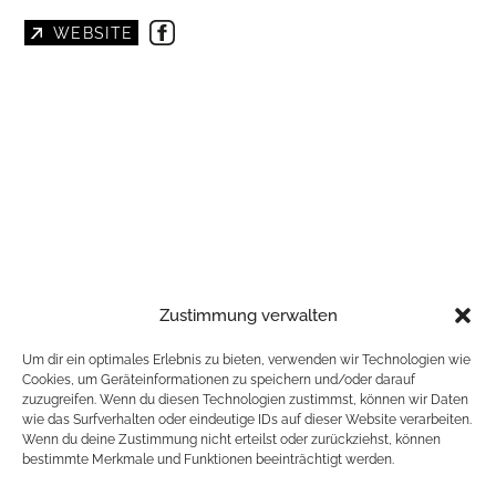
WEBSITE
Zustimmung verwalten
https://www.youtube.com/c/JuergenKerth
Um dir ein optimales Erlebnis zu bieten, verwenden wir Technologien wie
Cookies, um Geräteinformationen zu speichern und/oder darauf
PRÄSENTIERT VON BAR`N EVENT GMBH
zuzugreifen. Wenn du diesen Technologien zustimmst, können wir Daten
wie das Surfverhalten oder eindeutige IDs auf dieser Website verarbeiten.
Wenn du deine Zustimmung nicht erteilst oder zurückziehst, können
VVK 23 /
bestimmte Merkmale und Funktionen beeinträchtigt werden.
ZURÜCK ZUR LISTE