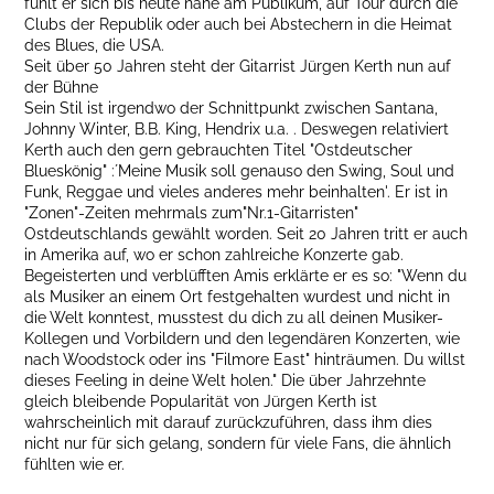
fühlt er sich bis heute nahe am Publikum, auf Tour durch die
Clubs der Republik oder auch bei Abstechern in die Heimat
des Blues, die USA.
Seit über 50 Jahren steht der Gitarrist Jürgen Kerth nun auf
der Bühne
Sein Stil ist irgendwo der Schnittpunkt zwischen Santana,
Johnny Winter, B.B. King, Hendrix u.a. . Deswegen relativiert
Kerth auch den gern gebrauchten Titel "Ostdeutscher
Blueskönig" :´Meine Musik soll genauso den Swing, Soul und
Funk, Reggae und vieles anderes mehr beinhalten'. Er ist in
"Zonen"-Zeiten mehrmals zum"Nr.1-Gitarristen"
Ostdeutschlands gewählt worden. Seit 20 Jahren tritt er auch
in Amerika auf, wo er schon zahlreiche Konzerte gab.
Begeisterten und verblüfften Amis erklärte er es so: "Wenn du
als Musiker an einem Ort festgehalten wurdest und nicht in
die Welt konntest, musstest du dich zu all deinen Musiker-
Kollegen und Vorbildern und den legendären Konzerten, wie
nach Woodstock oder ins "Filmore East" hinträumen. Du willst
dieses Feeling in deine Welt holen." Die über Jahrzehnte
gleich bleibende Popularität von Jürgen Kerth ist
wahrscheinlich mit darauf zurückzuführen, dass ihm dies
nicht nur für sich gelang, sondern für viele Fans, die ähnlich
fühlten wie er.