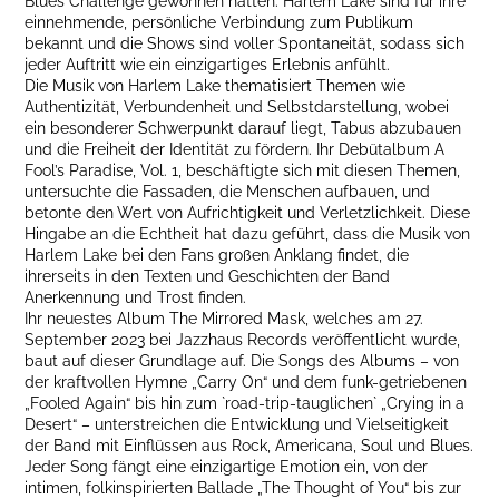
Blues Challenge gewonnen hatten. Harlem Lake sind für ihre
einnehmende, persönliche Verbindung zum Publikum
bekannt und die Shows sind voller Spontaneität, sodass sich
jeder Auftritt wie ein einzigartiges Erlebnis anfühlt.
Die Musik von Harlem Lake thematisiert Themen wie
Authentizität, Verbundenheit und Selbstdarstellung, wobei
ein besonderer Schwerpunkt darauf liegt, Tabus abzubauen
und die Freiheit der Identität zu fördern. Ihr Debütalbum A
Fool’s Paradise, Vol. 1, beschäftigte sich mit diesen Themen,
untersuchte die Fassaden, die Menschen aufbauen, und
betonte den Wert von Aufrichtigkeit und Verletzlichkeit. Diese
Hingabe an die Echtheit hat dazu geführt, dass die Musik von
Harlem Lake bei den Fans großen Anklang findet, die
ihrerseits in den Texten und Geschichten der Band
Anerkennung und Trost finden.
Ihr neuestes Album The Mirrored Mask, welches am 27.
September 2023 bei Jazzhaus Records veröffentlicht wurde,
baut auf dieser Grundlage auf. Die Songs des Albums – von
der kraftvollen Hymne „Carry On“ und dem funk-getriebenen
„Fooled Again“ bis hin zum `road-trip-tauglichen` „Crying in a
Desert“ – unterstreichen die Entwicklung und Vielseitigkeit
der Band mit Einflüssen aus Rock, Americana, Soul und Blues.
Jeder Song fängt eine einzigartige Emotion ein, von der
intimen, folkinspirierten Ballade „The Thought of You“ bis zur