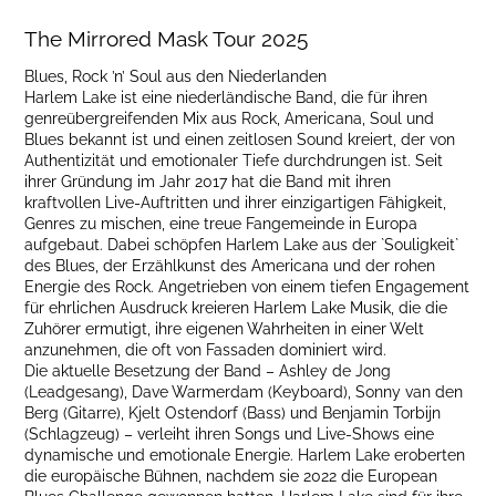
The Mirrored Mask Tour 2025
Blues, Rock ’n’ Soul aus den Niederlanden
Harlem Lake ist eine niederländische Band, die für ihren
genreübergreifenden Mix aus Rock, Americana, Soul und
Blues bekannt ist und einen zeitlosen Sound kreiert, der von
Authentizität und emotionaler Tiefe durchdrungen ist. Seit
ihrer Gründung im Jahr 2017 hat die Band mit ihren
kraftvollen Live-Auftritten und ihrer einzigartigen Fähigkeit,
Genres zu mischen, eine treue Fangemeinde in Europa
aufgebaut. Dabei schöpfen Harlem Lake aus der `Souligkeit`
des Blues, der Erzählkunst des Americana und der rohen
Energie des Rock. Angetrieben von einem tiefen Engagement
für ehrlichen Ausdruck kreieren Harlem Lake Musik, die die
Zuhörer ermutigt, ihre eigenen Wahrheiten in einer Welt
anzunehmen, die oft von Fassaden dominiert wird.
Die aktuelle Besetzung der Band – Ashley de Jong
(Leadgesang), Dave Warmerdam (Keyboard), Sonny van den
Berg (Gitarre), Kjelt Ostendorf (Bass) und Benjamin Torbijn
(Schlagzeug) – verleiht ihren Songs und Live-Shows eine
dynamische und emotionale Energie. Harlem Lake eroberten
die europäische Bühnen, nachdem sie 2022 die European