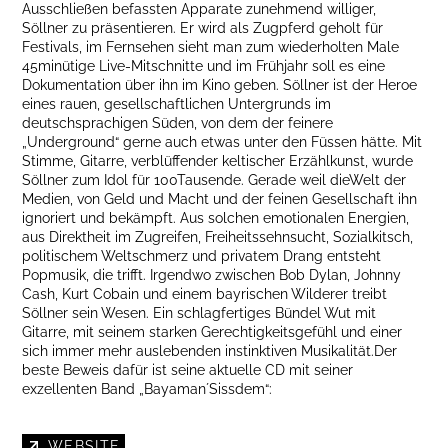
Ausschließen befassten Apparate zunehmend williger,
Söllner zu präsentieren. Er wird als Zugpferd geholt für
Festivals, im Fernsehen sieht man zum wiederholten Male
45minütige Live-Mitschnitte und im Frühjahr soll es eine
Dokumentation über ihn im Kino geben. Söllner ist der Heroe
eines rauen, gesellschaftlichen Untergrunds im
deutschsprachigen Süden, von dem der feinere
„Underground“ gerne auch etwas unter den Füssen hätte. Mit
Stimme, Gitarre, verblüffender keltischer Erzählkunst, wurde
Söllner zum Idol für 100Tausende. Gerade weil dieWelt der
Medien, von Geld und Macht und der feinen Gesellschaft ihn
ignoriert und bekämpft. Aus solchen emotionalen Energien,
aus Direktheit im Zugreifen, Freiheitssehnsucht, Sozialkitsch,
politischem Weltschmerz und privatem Drang entsteht
Popmusik, die trifft. Irgendwo zwischen Bob Dylan, Johnny
Cash, Kurt Cobain und einem bayrischen Wilderer treibt
Söllner sein Wesen. Ein schlagfertiges Bündel Wut mit
Gitarre, mit seinem starken Gerechtigkeitsgefühl und einer
sich immer mehr auslebenden instinktiven Musikalität.Der
beste Beweis dafür ist seine aktuelle CD mit seiner
exzellenten Band „Bayaman´Sissdem“:
WEBSITE