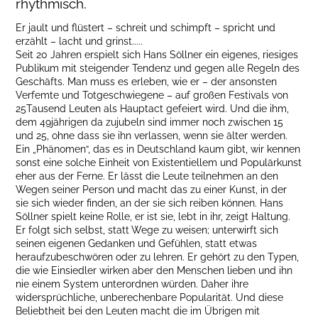
rhythmisch.
Er jault und flüstert – schreit und schimpft – spricht und
erzählt – lacht und grinst.....
Seit 20 Jahren erspielt sich Hans Söllner ein eigenes, riesiges
Publikum mit steigender Tendenz und gegen alle Regeln des
Geschäfts. Man muss es erleben, wie er – der ansonsten
Verfemte und Totgeschwiegene – auf großen Festivals von
25Tausend Leuten als Hauptact gefeiert wird. Und die ihm,
dem 49jährigen da zujubeln sind immer noch zwischen 15
und 25, ohne dass sie ihn verlassen, wenn sie älter werden.
Ein „Phänomen“, das es in Deutschland kaum gibt, wir kennen
sonst eine solche Einheit von Existentiellem und Populärkunst
eher aus der Ferne. Er lässt die Leute teilnehmen an den
Wegen seiner Person und macht das zu einer Kunst, in der
sie sich wieder finden, an der sie sich reiben können. Hans
Söllner spielt keine Rolle, er ist sie, lebt in ihr, zeigt Haltung.
Er folgt sich selbst, statt Wege zu weisen; unterwirft sich
seinen eigenen Gedanken und Gefühlen, statt etwas
heraufzubeschwören oder zu lehren. Er gehört zu den Typen,
die wie Einsiedler wirken aber den Menschen lieben und ihn
nie einem System unterordnen würden. Daher ihre
widersprüchliche, unberechenbare Popularität. Und diese
Beliebtheit bei den Leuten macht die im Übrigen mit