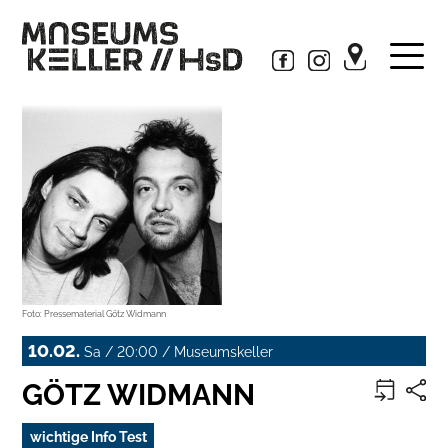
Foto: Pressematerial Götz Widmann
10.02.
Sa / 20:00 / Museumskeller
GÖTZ WIDMANN
wichtige Info Test