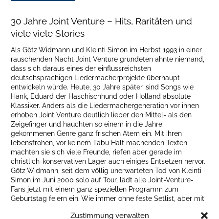
30 Jahre Joint Venture – Hits, Raritäten und
viele viele Stories
Als Götz Widmann und Kleinti Simon im Herbst 1993 in einer
rauschenden Nacht Joint Venture gründeten ahnte niemand,
dass sich daraus eines der einflussreichsten
deutschsprachigen Liedermacherprojekte überhaupt
entwickeln würde. Heute, 30 Jahre später, sind Songs wie
Hank, Eduard der Haschischhund oder Holland absolute
Klassiker. Anders als die Liedermachergeneration vor ihnen
erhoben Joint Venture deutlich lieber den Mittel- als den
Zeigefinger und hauchten so einem in die Jahre
gekommenen Genre ganz frischen Atem ein. Mit ihren
lebensfrohen, vor keinem Tabu Halt machenden Texten
machten sie sich viele Freunde, riefen aber gerade im
christlich-konservativen Lager auch einiges Entsetzen hervor.
Götz Widmann, seit dem völlig unerwarteten Tod von Kleinti
Simon im Juni 2000 solo auf Tour, lädt alle Joint-Venture-
Fans jetzt mit einem ganz speziellen Programm zum
Geburtstag feiern ein. Wie immer ohne feste Setlist, aber mit
ganz vielen alten Songs und Stories, spontane Liedwünsche
Zustimmung verwalten
ausgesprochen willkommen. Leuchtende Abende mit XXL-