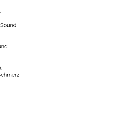
t
-Sound.
und
,
 Schmerz