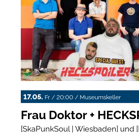
17.05.
Fr / 20:00 / Museumskeller
Frau Doktor + HECK
[SkaPunkSoul | Wiesbaden] und 