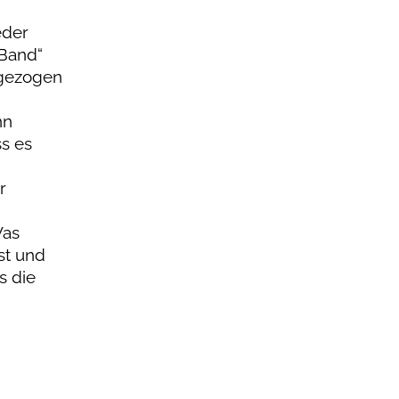
eder
-Band“
 gezogen
nn
s es
r
Was
st und
s die