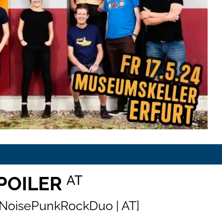
SPOILER
AT
[NoisePunkRockDuo | AT]