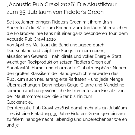
„Acoustic Pub Crawl 2026“ Die Akustiktour
zum 35. Jubiläum von Fiddler’s Green
Seit 35 Jahren bringen Fiddler’s Green mit ihrem „Irish
Speedfolk“ die Säle zum Kochen. Zum Jubiläum überraschen
die Folkrocker ihre Fans mit einer ganz besonderen Tour: dem
Acoustic Pub Crawl 2026.
Von April bis Mai tourt die Band unplugged durch
Deutschland und zeigt ihre Songs in einem neuen,
akustischen Gewand – nah, direkt und voller Energie. Statt
wuchtiger Rockproduktion setzen Fiddler’s Green auf
Spontanität, Humor und charmante Clubatmosphäre. Neben
den großen Klassikern der Bandgeschichte erwarten das
Publikum auch neu arrangierte Raritäten – und jede Menge
Überraschungen: Denn neben Geige, Gitarre und Mandoline
kommen auch ungewöhnliche Instrumente zum Einsatz, von
der Maultrommel über die Sitar bis hin zum
Glockenspiel.
Der Acoustic Pub Crawl 2026 ist damit mehr als ein Jubiläum
– es ist eine Einladung, 35 Jahre Fiddler’s Green gemeinsam
zu feiern: handgemacht, lebendig und unberechenbar wie eh
und je.