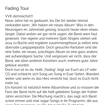
Fading Tour
VVK demnächst!!!
Neun Jahre hat es gedauert, bis Die Art wieder einmal
verkünden kann: „Wir haben ein neues Album“. Was in den
Neunzigern im Jahrestakt gelang, braucht heute eben etwas
länger. Dabei wollen wir gar nicht sagen, die Band wäre faul
gewesen. Vier eigene und mehrere Split-Singles stehen seit
2014 zu Buche und ergäben zusammengefasst ja selbst eine
übervolle Langspielplatte. Doch gesuchte Raritäten sind die
eine Seite, ein neues, prächtiges Album ist eine ganz andere,
viel aufwändigere Sache. Und vergessen wir nicht, dass der
Band, wie allen anderen Künstlern auch, mehrere gute Jahre
geklaut wurden.
Doch nun ist es da, heißt „Fading“, liegt vor Euch als LP oder
CD und schleicht sich Song um Song in Euer Gehirn. Wandert
weiter und wenn es das Herz erreicht hat, lässt es Euch nicht
mehr los.
Ein Konzert ist natürlich keine Albumshow und so müssen die
Fans der Band nicht auf die heiß geliebten Songs der frühen
Jahre verzichten. Die Mischung macht´s, das sagt sich Band
schon immer und mixt sogar Songs in ihr Programm, die aus