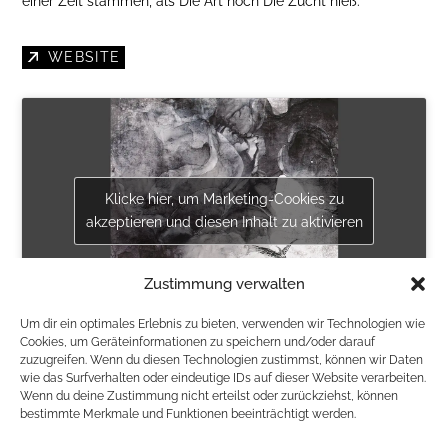
einer Zeit stammen, als Die Art noch Die Zucht hieß.
WEBSITE
Klicke hier, um Marketing-Cookies zu
akzeptieren und diesen Inhalt zu aktivieren
Zustimmung verwalten
Um dir ein optimales Erlebnis zu bieten, verwenden wir Technologien wie
Cookies, um Geräteinformationen zu speichern und/oder darauf
PRÄSENTIERT VON BAR`N EVENT GMBH
zuzugreifen. Wenn du diesen Technologien zustimmst, können wir Daten
wie das Surfverhalten oder eindeutige IDs auf dieser Website verarbeiten.
Wenn du deine Zustimmung nicht erteilst oder zurückziehst, können
VVK 25 € / Einlass 19:00
bestimmte Merkmale und Funktionen beeinträchtigt werden.
ZURÜCK ZUR LISTE