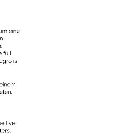
 um eine
In
:
full
egro is
 einem
eten.
e live
ters,