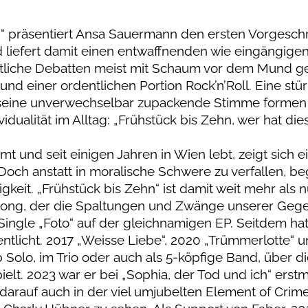
hn“ präsentiert Ansa Sauermann den ersten Vorgesc
liefert damit einen entwaffnenden wie eingängige
haftliche Debatten meist mit Schaum vor dem Mund g
und einer ordentlichen Portion Rock’n’Roll. Eine st
d seine unverwechselbar zupackende Stimme formen
dualität im Alltag: „Frühstück bis Zehn, wer hat die
 und seit einigen Jahren in Wien lebt, zeigt sich e
 Doch anstatt in moralische Schwere zu verfallen, b
keit. „Frühstück bis Zehn“ ist damit weit mehr als n
Song, der die Spaltungen und Zwänge unserer Geg
 Single „Foto“ auf der gleichnamigen EP. Seitdem ha
tlicht. 2017 „Weisse Liebe“, 2020 „Trümmerlotte“ 
b Solo, im Trio oder auch als 5-köpfige Band, über d
ielt. 2023 war er bei „Sophia, der Tod und ich“ erst
 darauf auch in der viel umjubelten Element of Cri