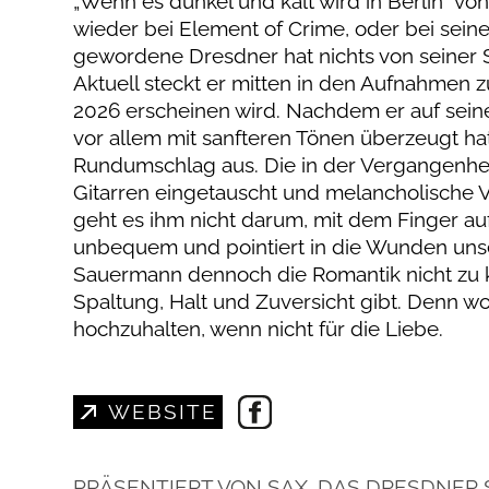
„Wenn es dunkel und kalt wird in Berlin“ vo
wieder bei Element of Crime, oder bei sein
gewordene Dresdner hat nichts von seiner 
Aktuell steckt er mitten in den Aufnahmen 
2026 erscheinen wird. Nachdem er auf seine
vor allem mit sanfteren Tönen überzeugt hat
Rundumschlag aus. Die in der Vergangenhei
Gitarren eingetauscht und melancholische V
geht es ihm nicht darum, mit dem Finger au
unbequem und pointiert in die Wunden uns
Sauermann dennoch die Romantik nicht zu k
Spaltung, Halt und Zuversicht gibt. Denn w
hochzuhalten, wenn nicht für die Liebe.
WEBSITE
PRÄSENTIERT VON SAX. DAS DRESDNER