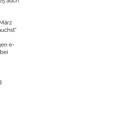
025 auch
 März
auchst“
gen e-
abei
n
g