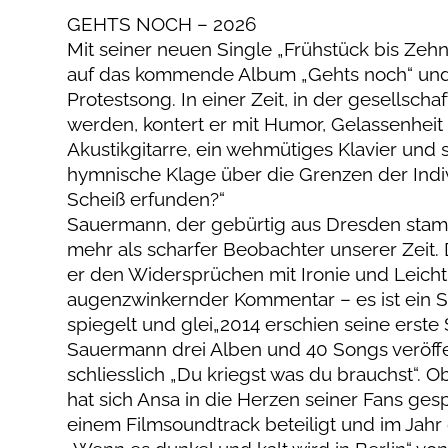
GEHTS NOCH – 2026
Mit seiner neuen Single „Frühstück bis Ze
auf das kommende Album „Gehts noch“ und 
Protestsong. In einer Zeit, in der gesellsc
werden, kontert er mit Humor, Gelassenheit 
Akustikgitarre, ein wehmütiges Klavier un
hymnische Klage über die Grenzen der Indivi
Scheiß erfunden?“
Sauermann, der gebürtig aus Dresden stammt
mehr als scharfer Beobachter unserer Zeit.
er den Widersprüchen mit Ironie und Leichtig
augenzwinkernder Kommentar – es ist ein 
spiegelt und glei„2014 erschien seine erste
Sauermann drei Alben und 40 Songs veröffen
schliesslich „Du kriegst was du brauchst“. O
hat sich Ansa in die Herzen seiner Fans gesp
einem Filmsoundtrack beteiligt und im Jahr