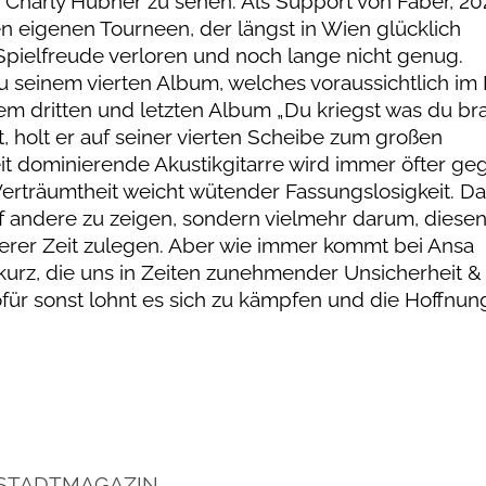
n Charly Hübner zu sehen. Als Support von Faber, 2
en eigenen Tourneen, der längst in Wien glücklich
Spielfreude verloren und noch lange nicht genug.
zu seinem vierten Album, welches voraussichtlich im
m dritten und letzten Album „Du kriegst was du br
, holt er auf seiner vierten Scheibe zum großen
t dominierende Akustikgitarre wird immer öfter ge
erträumtheit weicht wütender Fassungslosigkeit. D
f andere zu zeigen, sondern vielmehr darum, diese
erer Zeit zulegen. Aber wie immer kommt bei Ansa
urz, die uns in Zeiten zunehmender Unsicherheit &
ofür sonst lohnt es sich zu kämpfen und die Hoffnun
 STADTMAGAZIN