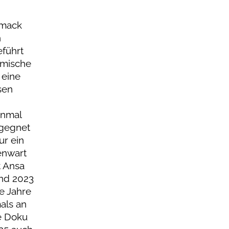
hmack
n
eführt
ürmische
 eine
sen
inmal
egegnet
ur ein
enwart
t Ansa
und 2023
ie Jahre
mals an
me Doku