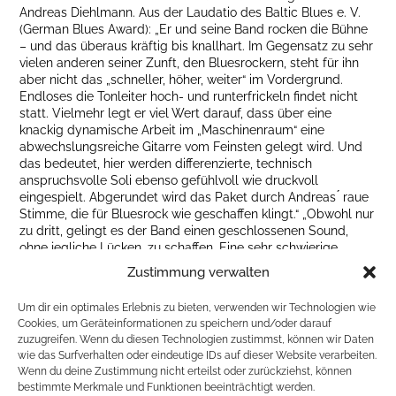
Andreas Diehlmann. Aus der Laudatio des Baltic Blues e. V.
(German Blues Award): „Er und seine Band rocken die Bühne
– und das überaus kräftig bis knallhart. Im Gegensatz zu sehr
vielen anderen seiner Zunft, den Bluesrockern, steht für ihn
aber nicht das „schneller, höher, weiter“ im Vordergrund.
Endloses die Tonleiter hoch- und runterfrickeln findet nicht
statt. Vielmehr legt er viel Wert darauf, dass über eine
knackig dynamische Arbeit im „Maschinenraum“ eine
abwechslungsreiche Gitarre vom Feinsten gelegt wird. Und
das bedeutet, hier werden differenzierte, technisch
anspruchsvolle Soli ebenso gefühlvoll wie druckvoll
eingespielt. Abgerundet wird das Paket durch Andreas ́ raue
Stimme, die für Bluesrock wie geschaffen klingt.“ „Obwohl nur
zu dritt, gelingt es der Band einen geschlossenen Sound,
ohne jegliche Lücken, zu schaffen. Eine sehr schwierige
Kunst, die nur wenige deutsche Bands beherrschen. Wer auf
Zustimmung verwalten
richtig gut gemachten Bluesrock steht, sollte sich diese Band
nicht entgehen lassen!“
Um dir ein optimales Erlebnis zu bieten, verwenden wir Technologien wie
Cookies, um Geräteinformationen zu speichern und/oder darauf
zuzugreifen. Wenn du diesen Technologien zustimmst, können wir Daten
WEBSITE
wie das Surfverhalten oder eindeutige IDs auf dieser Website verarbeiten.
Wenn du deine Zustimmung nicht erteilst oder zurückziehst, können
Einlass 19:00
bestimmte Merkmale und Funktionen beeinträchtigt werden.